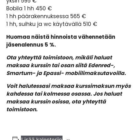
yksin 595 €
Bobila 1 hh 450 €
1 hh päärakennuksessa 565 €
1 hh, suihku ja wc käytävällä 510 €
Huomaa näistä hinnoista vähennetään
jäsenalennus 5 %.
Ota yhteyttä toimistoon, mikäli haluat
maksaa kurssin tai osan siitä Edenred-,
Smartum- ja Epassi- mobiilimaksutavoilla.
Voit halutessasi maksaa kurssimaksun myös
kahdessa tai kolmessa osassa. Jos haluat
maksaa kurssin osissa, ota yhteyttä
toimistoon.
Lisää kalenteriin