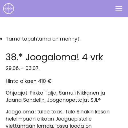
Siirry
V
sisältöön
Tämä tapahtuma on mennyt.
38.* Joogaloma! 4 vrk
29.06.
-
03.07.
Hinta alkaen 410 €
Ohjaajat: Pirkko Talja, Samuli Nikkanen ja
Jaana Sandelin, Jooganopettajat SJL®
Joogaloma! tulee taas. Tule Sinäkin kesän
heleimpään aikaan Joogaopistolle
viettämään lomaa, jossa jooga on