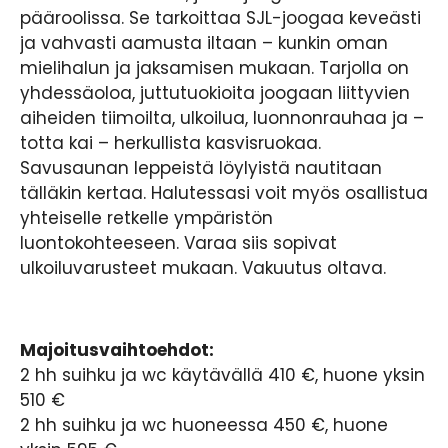
pääroolissa. Se tarkoittaa SJL-joogaa keveästi
ja vahvasti aamusta iltaan – kunkin oman
mielihalun ja jaksamisen mukaan. Tarjolla on
yhdessäoloa, juttutuokioita joogaan liittyvien
aiheiden tiimoilta, ulkoilua, luonnonrauhaa ja –
totta kai – herkullista kasvisruokaa.
Savusaunan leppeistä löylyistä nautitaan
tälläkin kertaa. Halutessasi voit myös osallistua
yhteiselle retkelle ympäristön
luontokohteeseen. Varaa siis sopivat
ulkoiluvarusteet mukaan. Vakuutus oltava.
Majoitusvaihtoehdot:
2 hh suihku ja wc käytävällä 410 €, huone yksin
510 €
2 hh suihku ja wc huoneessa 450 €, huone