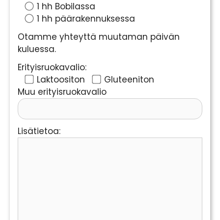
1 hh Bobilassa
1 hh päärakennuksessa
Otamme yhteyttä muutaman päivän
kuluessa.
Erityisruokavalio:
Laktoositon
Gluteeniton
Muu erityisruokavalio
Lisätietoa: