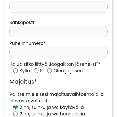
Please leave this field empty.
Sähköposti*
Puhelinnumero*
Haluaisitko liittyä Joogaliiton jäseneksi?*
Kyllä
Ei
Olen jo jäsen
Majoitus*
Valitse mieleisesi majoitusvaihtoehto alla
olevasta valikosta.
2 hh, suihku ja wc käytävällä
2 hh, suihku ja wc huoneessa